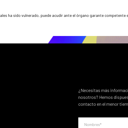
nales ha sido vulnerado, puede acudir ante el órgano garante competente 
¿Necesitas más informació
nosotros? Hemos dispuest
contacto en el menor tiem