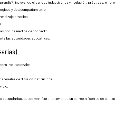
prendiz®, incluyendo el período inductivo, de vinculación, prácticas, empre
agógicos y de acompañamiento.
rendizaje práctico.
o.
idas por los medios de contacto.
 ante las autoridades educativas.
arias)
des institucionales.
ateriales de difusión institucional.
vicio.
es secundarias, puede manifestarlo enviando un correo a [correo de conta