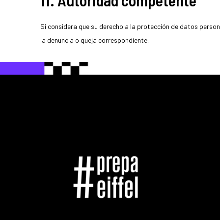
11. Autoridad competente
Si considera que su derecho a la protección de datos perso
la denuncia o queja correspondiente.