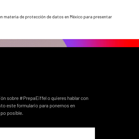
en materia de protección de datos en México para presentar
n sobre #PrepaEiffel o quieres hablar con
o este formulario para ponernos en
po posible.